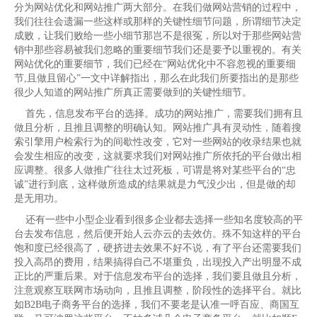
分为网站优化和网站推广两大部分。在我们做网站营销的过程中，
我们往往会遗漏一些这样或那样的关键性细节问题，所谓细节决定
成败，让我们败给一些小细节那岂不是很冤，所以对于那些网站营
销中那些容易被我们忽略的重要细节我们还是要予以重视的。有关
网站优化的重要细节，我们已经在“网站优化中不容忽视的重要细
节,且做且留心”一文中详解指出，那么在此我们所要指出的是那些
很少人知道的网站推广所真正需要做到的关键性细节。
首先，信息发布平台的选择。成功的网站推广，需要我们拥有且
做且分析，且推且调整的明确认知。网站推广具有灵动性，随着搜
索引擎用户检索行为的间歇性改变，它对一些网站的收录结果也就
会发生相应的改变，这就要求我们对网站推广所依托的平台做出相
应调整。很多人做推广往往太过死板，可谓是将对某些平台的“忠
诚”进行到底，这样做所造成的结果就是力气没少出，但是做的却
是无用功。
还有一些中小型企业看到很多企业都去选择一些知名度较高的平
台去发布信息，然后便开始人云亦云的去效仿。殊不知这样的平台
饱和度已经很高了，硬挤进去效果不好不说，有了平台还需要我们
投入高昂的费用，结果搞得自己不堪重负，出现投入产出明显不成
正比的严重后果。对于信息发布平台的选择，我们要且做且分析，
注意观察互联网市场动向，且推且调整，阶段性的选择平台。就比
如B2B电子商务平台的选择，我们不要老是认准一呼百应、商国互