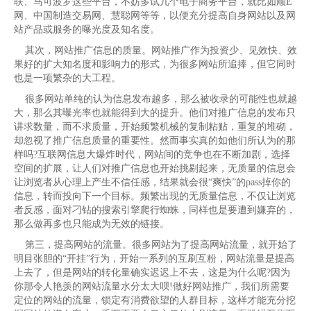
联、马可波罗这些平台，不妨多试几个电子商务平台，就比如顺E
网、中国制造交易网、慧聪网等等，以便充分提高自身网站以及网
站产品或服务的曝光度及知名度。
其次，网站推广信息的质量。网站推广作为投资少、见效快、效
果好的扩大知名度和影响力的形式，为很多网站所追捧，但它同时
也是一项繁杂的大工程。
很多网站单纯的认为信息发布越多，那么被收录的可能性也就越
大，那么其曝光率也就能得到大的提升。他们对推广信息的发布只
讲求数量，而不求质量，开始频繁机械的复制粘贴，重复的堆砌，
却忽视了推广信息质量的重要性。然而事实真的如他们所认为的那
样吗?互联网信息大爆炸时代，网站间的竞争也在不断加剧，选择
空间的扩展，让人们对推广信息也开始挑剔起来，无质量的信息会
让浏览者从心理上产生不信任感，结果就会很“爽快”的pass掉你的
信息，转而投向下一个目标。频繁出现的无质量信息，不仅让浏览
者反感，面对刁钻的搜索引擎爬行蜘蛛，同样也是要遭到嫌弃的，
那么做再多也只能成为无效的链接。
第三，提高网站的流量。很多网站为了提高网站流量，就开始了
明目张胆的“开挂”行为，开始一系列的互刷互粉，网站流量是提高
上去了，但是网站的转化量确实迟迟上不去，这是为什么呢?因为
你那令人艳羡的网站流量水分太大呗!做好网站推广，我们所需要
定位的网站的流量，锁定有消费欲望的人群目标，这样才能充分挖