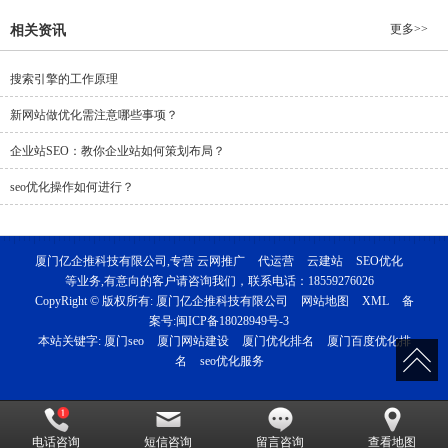
更多>>
相关资讯
搜索引擎的工作原理
新网站做优化需注意哪些事项？
企业站SEO：教你企业站如何策划布局？
seo优化操作如何进行？
厦门亿企推科技有限公司,专营
云网推广
代运营
云建站
SEO优化
等业务,有意向的客户请咨询我们，联系电话：
18559276026
CopyRight © 版权所有:
厦门亿企推科技有限公司
网站地图
XML
备
案号:
闽ICP备18028949号-3
本站关键字:
厦门seo
厦门网站建设
厦门优化排名
厦门百度优化排
名
seo优化服务
电话咨询
短信咨询
留言咨询
查看地图