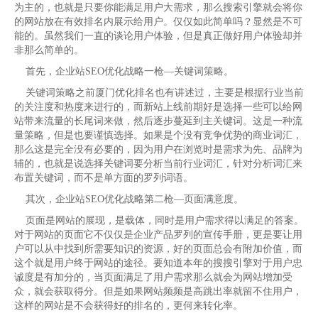
为主的，也就是只要你能满足用户大需求，那么搜索引擎就会将你
的网站放在有效排名内展示给用户。仅仅如此简单吗？显然是不可
能的。虽然我们一直的谈论用户体验，但是真正做好用户体验却并
非那么简单的。
首先，企业站SEO优化战略一枪—关键词策略。
关键词策略之前厦门优化排名也有讲述过，主要是根据行业当前
的关注度和热度来进行的，而新站上线前期好是选择一些可以给网
站带来流量的长尾词来做，然后逐步蔓延到主关键词。这是一种流
量策略，但是也要谨慎选择。如果是个没有竞争优势的商业词汇，
那么这是完全没有必要的，因为用户在浏览时是需求为先、品牌为
辅的，也就是说选择关键词要分析当前行业词汇，针对分析词汇来
布置关键词，而不是单方面的罗列词语。
其次，企业站SEO优化战略第二枪—页面满意度。
页面是网站的展现，是载体，同时是用户需求得以满足的答案。
对于网站的页面它不仅仅是企业产品罗列的宣传手册，更是要让用
户可以从中找到所需要知识的资源，好的页面总会有附加价值，而
这个就是用户终于网站的途径。要知道本年的搜搜引擎对于用户忠
诚度是有加分的，当页面满足了用户需求那么就会为网站增加受
众，就会获取得分。但是如果网站频频是高跳出率就留不住用户，
这样的网站是不会获得好的排名的，更何来转化率。