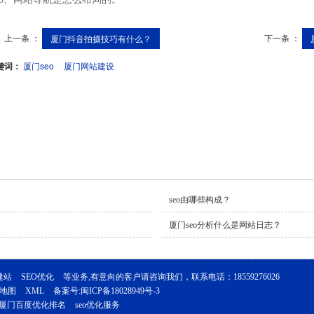
上一条 ：
下一条 ：
厦门抖音拍摄技巧有什么？
键词：
厦门seo
厦门网站建设
seo由哪些构成？
厦门seo分析什么是网站日志？
建站
SEO优化
等业务,有意向的客户请咨询我们，联系电话：
18559276026
地图
XML
备案号:
闽ICP备18028949号-3
厦门百度优化排名
seo优化服务