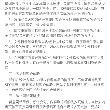
键词连接，正文中添加标识文本连接、关键字连接，留意尽量减少
反复好几个出現，一篇2-三个为宜，那样能提高整站源码品质，但
现阶段而言对英语单词的关键字排名实际效果并不理想化；
3、添加相关内容强烈推荐能让客户再次访问很感兴趣的类似文
章内容，提高感受，减少跳失率；
4、网页页面添加标识词与搜索热词能够让网页页面更为相通，
要留意TAG与查寻页的URL应用静态数据或伪静态的方法；
5、文件目录等级构造以内链中也比较关键，百度搜索引擎讨厌
等级过多的连接，不好爬取，因此提议维持数多三层文件目录构
造，那样百度收录更畅顺；
6、在网页页面底端再加XML与HTML文件格式的地形图页，并
递交到各种模块，有益于搜索引擎蜘蛛迅速数据库索引到整站连
接；
二、考虑到客户体验
我们在设计方案站内版块合理布局的情况下，不但要考虑到要
SEO提升，也要考虑到客户体验，网站后是以便吸引客户、转换客
户，自然营销推广层面还要融合进来；
三、防止网站死链接
留意网站重做、频道变化、內容删掉后的失效页解决，当较多内
容页被百度搜索引擎百度收录后不适合出現很多死链接，要搞好