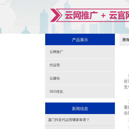
产品展示
您
云网推广
代运营
网
云建站
在
竞
SEO优化
1
定
量
新闻信息
会
厦门抖音代运营哪家靠谱？
2
在