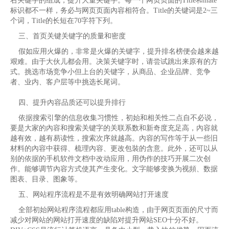
右关键字的组成，提升大量关键字。每一个网页页面的Title和mate
标识都不一样，务必与网页页面內容相符合。Title的关键词是2~三
个词，Title的长短在70字符下列。
三、首页关键关键字的质量和密度
假如应用火爆的，非常是火爆的关键字，提升排名榜便会越来越
艰难。由于大伙儿都会用。决策关键字时，请尝试跳出来原有的方
式。挑选市场竞争小但上台的关键字，从商品、企业品牌、竞争
者、业内、客户层等中挑选长尾词。
四、提升內容品质还可以提升排行
依据搜索引擎的信息收集习惯性，初始和相关性二点自不必说，
要是大家的內容和搜索关键字的关联系数和新奇度充足高，內容就
越有效，越有易读性，搜索次序就越高。內容的写作等于从一些旧
材料的內容中获得、梳理內容、更改包裝的含意。此外，还可以从
别的依据的手机软件文档中改动应用，用伪作的技巧开展二次创
作。能够调节內容方式使其产生变化。文字能够变换为视頻、数据
图表、目录、图象等。
五、网站程序流程是不是有效明确网站打开速度
全部初始网站程序流程都应用table构造，由于网页页面的尺寸而
减少对网站的网站打开速度的缺陷对提升网站SEO十分不好。