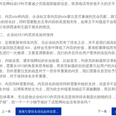
时在网站设计时尽量减少页面底部版权信息，联系电话等价值不大的文字
。
、内页title和内容。企业站文章内页的title要注意尽量做到完全匹配，因
itle的排名好，同时需要配合文章内容的高度相关性，如果文不对题是不
少东拼西凑和主题不相关的情况。
、企业站SEO内页排名如何保持
、定期更新有排名内页。当企业站内页有了排名之后，并不是我们就高
次返回状态都是304，这样会无形中降低了内页的价值，逐渐权重降低而
右进行一次微调，主要是调整新的，流行的并且符合用户需求的信息内容
、内链设置。通常指网站的长短标题，比如首页，列表页的标题和文章
的，需要从SEO的角度来思考标题，而首页标题的目的是要引起用户的
发。另外需要注意的就是对于一些非常重要的内页，我们需要在首页给予
挤掉，对于保持排名非常重要。
、内页同样需要外链。内页排名的保持同样需要外链的支持，但是并不
文外链，以博客类软文为主，因为软文外链更加稳定不易被删除，而且和
体看来，无论是做企业站SEO内页排名还是保持排名都是比较细的活，
于细”，把一个一个小细节做好了还愁网站会没有排名吗？
上一条 ：
下一条 ：
搜索引擎排名优化如何设置...