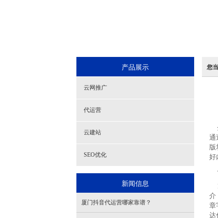
产品展示
您
云网推广
代运营
企
云建站
通
版
SEO优化
好
一
新闻信息
1
介
厦门抖音代运营哪家靠谱？
章
达