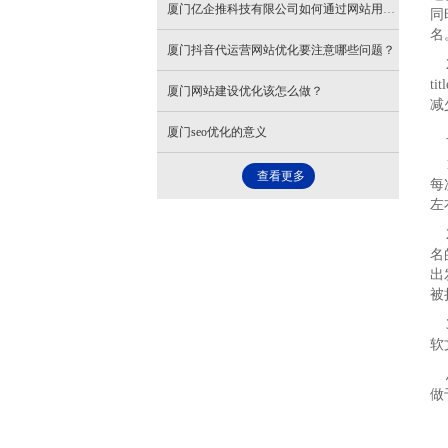
厦门亿企推科技有限公司如何通过网站用户体验提升优化效果？
同
名
厦门抖音代运营网站优化要注意哪些问题？
2
t
厦门网站建设优化该怎么做？
减
厦门seo优化的意义
二
1
查看更多
每
左
2
名
出
被
3
软
总
做