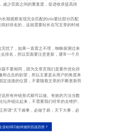
，减少页面之间的重复度，促进收录提高排
为长期观察发现完全匹配的title要比部分匹配
会取得好排名的，这就需要站长在写文章的时候
枕无忧了，如果一直置之不理，蜘蛛探测过来
失去排名，所以页面要注意更新，通常一个月
。
标题不要相同，因为文章页我们是要作优化排
兴趣和点击的欲望，所以主要是从用户的角度来
固定连接的位置，不要随着文章的不断更新而
是说所有外链形式都可以做。有效的方法当数
论坛外链比起来，不需要我们经常的去维护。
正所谓“天下难事，必做于易；天下大事，必
企业站SEO如何做到百战百胜？