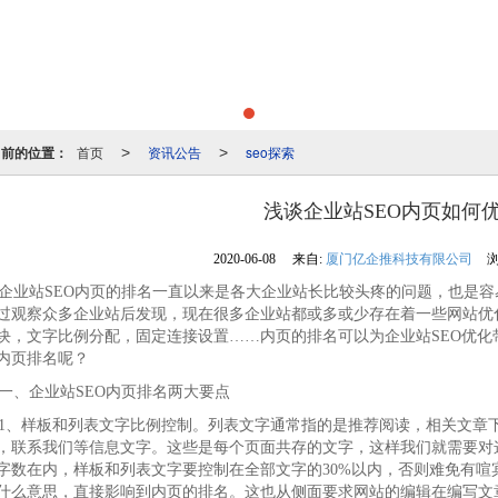
当前的位置：
首页
资讯公告
seo探索
>
>
浅谈企业站SEO内页如何
2020-06-08
来自:
厦门亿企推科技有限公司
浏
业站SEO内页的排名一直以来是各大企业站长比较头疼的问题，也是容
过观察众多企业站后发现，现在很多企业站都或多或少存在着一些网站优
块，文字比例分配，固定连接设置……内页的排名可以为企业站SEO优
内页排名呢？
、企业站SEO内页排名两大要点
、样板和列表文字比例控制。列表文字通常指的是推荐阅读，相关文章
，联系我们等信息文字。这些是每个页面共存的文字，这样我们就需要对
字数在内，样板和列表文字要控制在全部文字的30%以内，否则难免有喧
什么意思，直接影响到内页的排名。这也从侧面要求网站的编辑在编写文