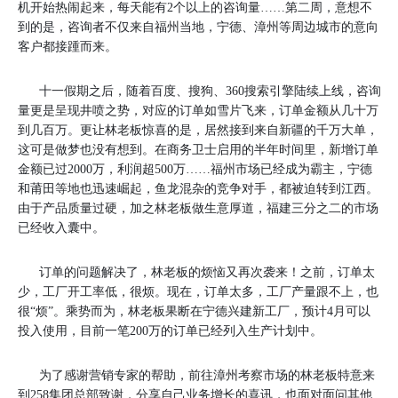
机开始热闹起来，每天能有2个以上的咨询量……第二周，意想不
到的是，咨询者不仅来自福州当地，宁德、漳州等周边城市的意向
客户都接踵而来。
十一假期之后，随着百度、搜狗、360搜索引擎陆续上线，咨询
量更是呈现井喷之势，对应的订单如雪片飞来，订单金额从几十万
到几百万。更让林老板惊喜的是，居然接到来自新疆的千万大单，
这可是做梦也没有想到。在商务卫士启用的半年时间里，新增订单
金额已过2000万，利润超500万……福州市场已经成为霸主，宁德
和莆田等地也迅速崛起，鱼龙混杂的竞争对手，都被迫转到江西。
由于产品质量过硬，加之林老板做生意厚道，福建三分之二的市场
已经收入囊中。
订单的问题解决了，林老板的烦恼又再次袭来！之前，订单太
少，工厂开工率低，很烦。现在，订单太多，工厂产量跟不上，也
很“烦”。乘势而为，林老板果断在宁德兴建新工厂，预计4月可以
投入使用，目前一笔200万的订单已经列入生产计划中。
为了感谢营销专家的帮助，前往漳州考察市场的林老板特意来
到258集团总部致谢，分享自己业务增长的喜讯，也面对面问其他