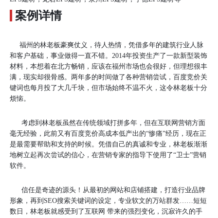
案例详情
福州的林老板豪爽仗义，待人热情，凭借多年的建筑行业人脉
和客户基础，事业做得一直不错。2014年投资生产了一款新型装饰
材料，本想着在北方畅销，应该在福州市场也会很好，但理想很丰
满，现实却很骨感。两年多的时间做了各种营销尝试，百度竞价关
键词也每月投了大几千块，但市场始终不温不火，这令林老板十分
烦恼。
考虑到林老板虽然在传统领域打拼多年，但在互联网营销方面
毫无经验，此前又有百度竞价高成本低产出的“惨痛”经历，现在正
是最需要帮助和支持的时候。凭借自己的真诚和专业，林老板渐渐
地树立起再次尝试的信心，在营销专家的指导下使用了“卫士”营销
软件。
信任是奇迹的源头！从最初的网站和店铺搭建，打造行业品牌
形象，再到SEO搜索关键词的设定，专业软文的万站群发……短短
数日，林老板就感受到了互联网 带来的强烈变化，沉寂许久的手