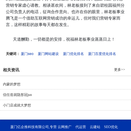
营销专家虚心请教。相谈甚欢间，林老板接到了来自碧桂园福州分
公司负责人的电话，征询合作意向。也许在你的眼里，林老板事业
腾飞是一个借助互联网营销成功的幸运儿，但对我们营销专家而
言，这样精彩的故事每天都在发生。
天道酬勤，一切都是的安排，祝福林老板事业蒸蒸日上！
关键词：
厦门seo
厦门网站建设
厦门优化排名
厦门百度优化排名
更多>>
相关资讯
内蒙的梦想
信任造就隐形冠jun
小门店成就大梦想
厦门亿企推科技有限公司,专营
云网推广
代运营
云建站
SEO优化