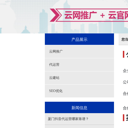
产品展示
您
云网推广
代运营
企
云建站
公
SEO优化
合
新闻信息
合
厦门抖音代运营哪家靠谱？