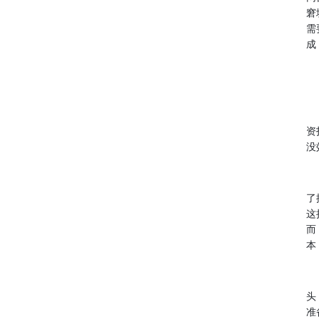
窘
需
成
事
李
资
没
服
了
这
而
本
李
头
准