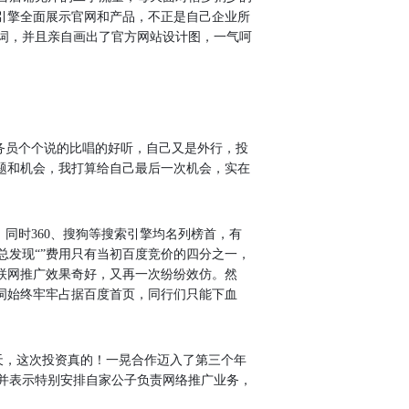
引擎全面展示官网和产品，不正是自己企业所
词，并且亲自画出了官方网站设计图，一气呵
员个个说的比唱的好听，自己又是外行，投
题和机会，我打算给自己最后一次机会，实在
时360、搜狗等搜索引擎均名列榜首，有
发现“”费用只有当初百度竞价的四分之一，
联网推广效果奇好，又再一次纷纷效仿。然
词始终牢牢占据百度首页，同行们只能下血
天，这次投资真的！一晃合作迈入了第三个年
，并表示特别安排自家公子负责网络推广业务，