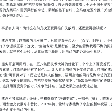
境。李总深深地被“营销专家”所吸引，按天按效果收费，全天全国全搜索
要的方案吗？雷厉风行的李总，果断的签下合约，立马确定五个推广关键
，毫不拖泥带水……
后有人问：为什么在前几次互联网推广失败后，还愿意再尝试呢？
总笑道：以前做的几次推广，只懂得看平台大小（百度、阿里），业务
打了水漂很正常；这次，“营销专家”是懂行的，至少能看到我看不到的问
效果，就当买个经验，从此远离互联网，用自己的老办法做生意咯。
务开启两周后，在二五八集团技术大神的优化下，个个上了百度首页，同
搜索量，订单也开始有了起色……让人喜上眉梢的不仅是订单，精明的李总
把“宝”可算押对了！历史总是惊人的相似，福州当地的同行见到李总的互
，这次历史没能重现，在营销专家的保驾护航下，“顶宏激光切割”的关键
，选择用百度竞价的方式来争取排名，但是效果怎么都无法超越。
总不禁感慨道：还好，当初选择了“营销专家”，一招先（鲜），吃遍
，顶宏激光发展今非昔比。2017年初，营销专家接到了李总的新年祝福
备全面接手自己的生意。