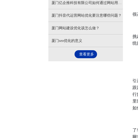
厦门亿企推科技有限公司如何通过网站用户体验提升优化效果？
商
很
厦门抖音代运营网站优化要注意哪些问题？
厦门网站建设优化该怎么做？
福
挑
厦门seo优化的意义
统
查看更多
故
2
引
跟
行
里
如
2
了
网