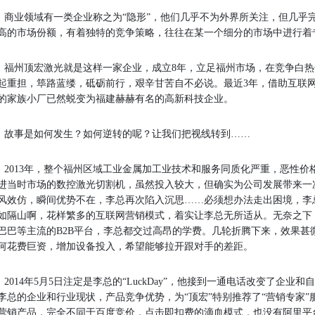
业领域有一类企业称之为“隐形”，他们几乎不为外界所关注，但几乎
高的市场份额，有着独特的竞争策略，往往在某一个细分的市场中进行着
州顶宏激光就是这样一家企业，成立8年，立足福州市场，在竞争白热
起重担，筚路蓝缕，砥砺前行，艰辛甘苦自不必说。最近3年，借助互联
的家族小厂已然蜕变为福建赫赫有名的高新科技企业。
事是如何发生？如何逆转的呢？让我们把视线转到……
013年，整个福州区域工业金属加工业技术和服务同质化严重，恶性价
进当时市场的数控激光切割机，虽然投入较大，但确实为公司发展带来一
风效仿，瞬间优势不在，李总再次陷入沉思……必须想办法走出困境，李
如隔山啊，花样繁多的互联网营销模式，着实让李总无所适从。无奈之下
巴巴等主流的B2B平台，李总都交过高昂的学费。几轮折腾下来，效果甚
何花费巨资，增加设备投入，希望能够拉开跟对手的差距。
014年5月5日注定是李总的“LuckDay”，他接到一通电话改变了企
李总的企业和行业现状，产品竞争优势，为“顶宏”特别推荐了“营销专家
营销产品，完全不同于百度竞价，点击即扣费的滴血模式，也没有阿里平