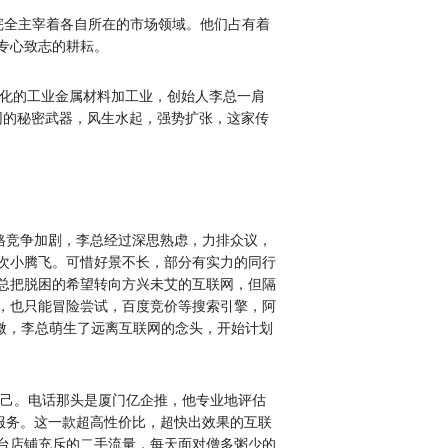
完全主宰着各自所在的市场领域。他们占有着
专心致志的耕耘。
化的工业金属材料加工业，创始人李总一肩
网的秘密武器，风生水起，强势扩张，这家传
格竞争加剧，李总经过深思熟虑，力排众议，
次小腾飞。可惜好景不长，部分有实力的同行
总把脱困的希望转向方兴未艾的互联网，但隔
，也只能冒险尝试，百度竞价等搜索引擎，阿
微，李总萌生了远离互联网的念头，开始计划
业和自己。电话那头是厦门亿企推，他专业地评估
”服务。这一款超高性价比，超快出效果的互联
台店铺充斥的二手流量，每天面对僧多粥少的