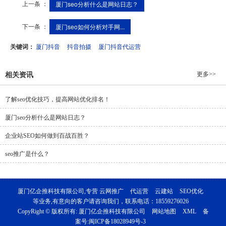
上一条 ：
厦门seo分析什么是网站日志？
下一条 ：
厦门seo如何分析对手网...
关键词：
厦门抖音
抖音拍摄
厦门抖音代运营
更多>>
相关资讯
了解seo优化技巧，提高网站优化排名！
厦门seo分析什么是网站日志？
企业站SEO如何做到百战百胜？
seo推广是什么？
厦门亿企推科技有限公司,专营
云网推广
代运营
云建站
SEO优化
等业务,有意向的客户请咨询我们，联系电话：
18559276026
CopyRight © 版权所有:
厦门亿企推科技有限公司
网站地图
XML
备
案号:
闽ICP备18028949号-3