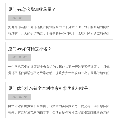
整体优化效果，也会影响到用户的看法，这也是在优化时需要主要关注的
地方。
厦门seo怎么增加收录量？
2020-08-11
提升外部链接：外部链接在网址提高中占十分大占比，对新的网站的网站
收录有十分大的促进功效，十分是各种各样网址、论坛社区所造成的好处
远远超过你的想象。例如网页搜索的掌握、百科，搜狐的blog、问答平台
等这类都是你提高外部链接的好地方。
厦门seo如何稳定排名？
2020-08-07
一个网站TDK的设定是十分关键的，因此大家一开始要谨慎设定，并且你
觉得不适合得话也不必经常改动，提议少大半年改动一次，因此假如你的
关键字一开始就提炼出的十分及时得话也省了中后期许多事。
厦门优化排名锚文本对搜索引擎优化的效果?
2020-07-20
网站针对百度搜索引擎而言，锚文本的实际效果之一便是有正确引导实际
效果。有效的遍布站内锚文本，会使百度搜索引擎搜索引擎蜘蛛更迅速的