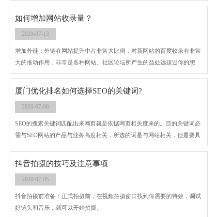
爬行网站导航，这和我们经常说的导航有如出一辙之妙，这也是对百度搜
索引擎友好的一种主要表现。
如何增加网站收录量？
2020-07-13
增加外链：外链在网站提升中占非常大比例，对新网站的百度收录有非常
大的推动作用，非常是各种网站、社区论坛所产生的益处远超过你的想
像。比如百度搜索的了解、百度百科，搜狐网的blog、问答网站等这种全
是你提升外链的好去处。但是要留意的是外链还要掌握分寸，假如被分辨
厦门优化排名如何选择SEO的关键词?
为有意舞弊，不仅不可以提升百度收录量，还会继续危害网站提升过程。
2020-07-06
SEO的搜索关键词匹配出来网页就是依据网页相关度来的。目的关键词必
需与SEO网站的产品与业务高度相关，所选的词是与网站相关，但是要具
有极高的相关性。SEO关键词的排名以及转化率都是需要了解的，seo人员
爱堆关键词密度，其实也是经过密度来提高网页相关性方便提高相关度，
抖音拍摄的技巧及注意事项
普通来说关键词密度也的确是权衡网页相关性的规范之一。
2020-07-05
抖音拍摄前准备：正式拍摄前，在视频拍摄窗口找到你需要的特效，调试
好镜头和音乐，就可以开始拍摄。