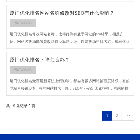
页链接或相关内容页链接，站点层级多的话注意面包屑导航不可少。
厦门优化排名网站名称修改对SEO有什么影响？
2020-06-08
厦门优化排名修改网站名称，改得好则有益于网址的seo結果，相反亦
反。网站名改动能够是改动首页标题，还可以是改动栏目名称，极端化状
况下也是有可能是內容页。
厦门优化排名下降怎么办？
2020-06-08
厦门优化排名受百度新算法上线影响，都会有很多网站被百度降权，有的
网站直接被K掉，有的网站排名下降，SEO的不确定因素很多，网站的排
名并不是做上去就能不掉下来的，由于各种因素，网站的排名会上下波
动。
共 19 条记录 2 页
1
2
>>