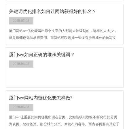
关键词优化排名如何让网站获得好的排名？
2020-07-03
厦门网站seo优化能写出原创文章的人都是大神级别的，这样的人太少，
就是雇佣也无法承担费用。而新站可以选择一些没有抄袭成分的仿写文
章，文章的内容质量越高，越可以吸引到用户。网站内的不同栏目，都应
该定期更新文章，前期每天几篇。后期可以适当的放慢速度，但发布频率
厦门seo如何正确的堆积关键词？
要规范一些。
2020-06-08
厦门seo网站内链优化要怎样做?
2020-06-08
厦门seo让重要的内页链接出现在首页，比如能吸引蜘蛛不断爬行的分类
列表页、总标签页、部分城市分页、新发布内容等。而内容页要有其它子