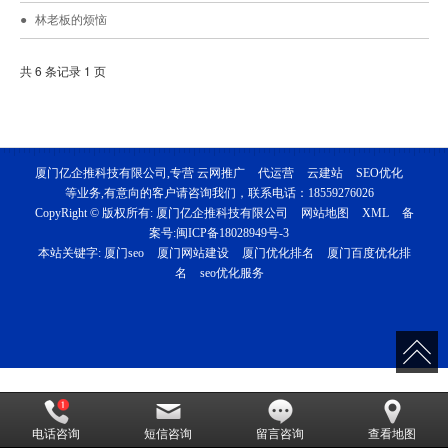
林老板的烦恼
共 6 条记录 1 页
厦门亿企推科技有限公司,专营
云网推广
代运营
云建站
SEO优化
等业务,有意向的客户请咨询我们，联系电话：
18559276026
CopyRight © 版权所有:
厦门亿企推科技有限公司
网站地图
XML
备
案号:
闽ICP备18028949号-3
本站关键字:
厦门seo
厦门网站建设
厦门优化排名
厦门百度优化排
名
seo优化服务
电话咨询
短信咨询
留言咨询
查看地图