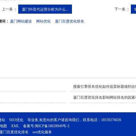
上一条 ：
下一条 ：
厦门抖音代运营分析为什么...
键词：
厦门网站建设
网站优化
厦门百度优化排名
搜索引擎排名优化如何设置标题做到合
厦门百度优化排名影响网站排名的因素
建站
SEO优化
等业务,有意向的客户请咨询我们，联系电话：
18559276026
地图
XML
备案号:
闽ICP备18028949号-3
厦门百度优化排名
seo优化服务