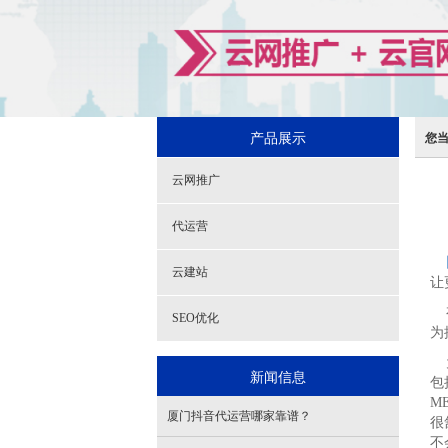
产品展示
您
云网推广
代运营
云建站
让
有
SEO优化
为
为
新闻信息
包
M
厦门抖音代运营哪家靠谱？
很
不